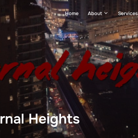
Home
About
Services
rnal Heights