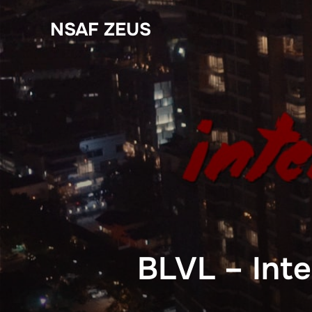
Ga
NSAF ZEUS
naar
de
inhoud
BLVL – Inte