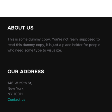
ABOUT US
This is some dummy copy. You’re not really supposed to
read this dummy copy, it is just a place holder for people
who need some type to visualize.
OUR ADDRESS
146 W 29th St,
New York,
NY 10011
Contact us