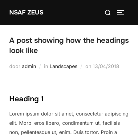
Ga
Zoek
NSAF ZEUS
naar
TOGGLE
naar:
de
inhoud
A post showing how the headings
look like
Geplaatst
door
admin
in
Landscapes
on
13/04/2018
op
Heading 1
Lorem ipsum dolor sit amet, consectetur adipiscing
elit. Morbi eros libero, condimentum ut, facilisis
non, pellentesque ut, enim. Duis tortor. Proin a